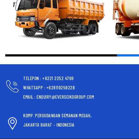
TELEPON : +6221 2252 4799
WHATSAPP : +628119258228
EMAIL : ENQUIRY@EVERSEIKOGROUP.COM
KOMP. PERGUDANGAN SEMANAN MEGAH,
JAKARTA BARAT - INDONESIA