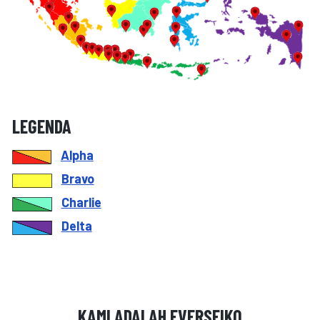
LEGENDA
Alpha
Bravo
Charlie
Delta
KAMI ADALAH EVERSEIKO